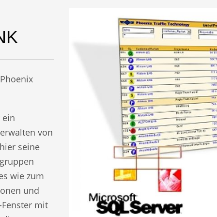
NK
 Phoenix
 ein
Verwalten von
 hier seine
tgruppen
res wie zum
ktionen und
-Fenster mit