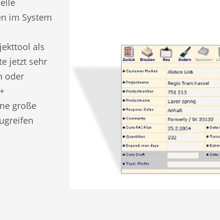
elle
en im System
ekttool als
e jetzt sehr
n oder
 +
ine große
ugreifen